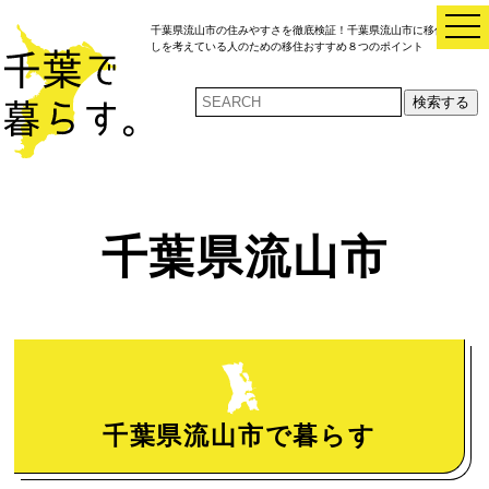
t
千葉県流山市の住みやすさを徹底検証！千葉県流山市に移住・引越
o
しを考えている人のための移住おすすめ８つのポイント
g
g
l
検索する
e
n
a
v
i
g
a
t
i
千葉県流山市
o
n
千葉県流山市で暮らす