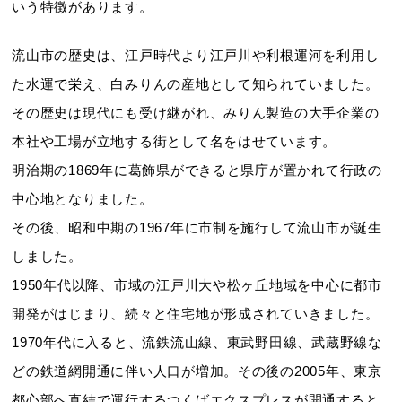
いう特徴があります。
流山市の歴史は、江戸時代より江戸川や利根運河を利用し
た水運で栄え、白みりんの産地として知られていました。
その歴史は現代にも受け継がれ、みりん製造の大手企業の
本社や工場が立地する街として名をはせています。
明治期の1869年に葛飾県ができると県庁が置かれて行政の
中心地となりました。
その後、昭和中期の1967年に市制を施行して流山市が誕生
しました。
1950年代以降、市域の江戸川大や松ヶ丘地域を中心に都市
開発がはじまり、続々と住宅地が形成されていきました。
1970年代に入ると、流鉄流山線、東武野田線、武蔵野線な
どの鉄道網開通に伴い人口が増加。その後の2005年、東京
都心部へ直結で運行するつくばエクスプレスが開通すると