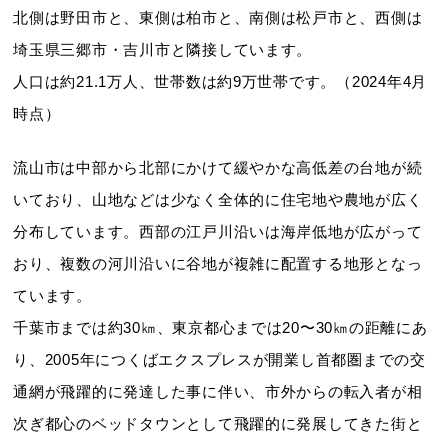
北側は野田市と、東側は柏市と、南側は松戸市と、西側は
埼玉県三郷市・吉川市と隣接しています。
人口は約21.1万人、世帯数は約9万世帯です。（2024年4月
時点）
流山市は中部から北部にかけて緩やかな高低差の台地が続
いており、山地などは少なく全体的に住宅地や農地が広く
分布しています。西部の江戸川沿いは海岸低地が広がって
おり、複数の河川沿いに谷地が複雑に配置する地形となっ
ています。
千葉市までは約30㎞、東京都心までは20〜30㎞の距離にあ
り、2005年につくばエクスプレスが開業し首都圏までの交
通網が飛躍的に発達した事に伴い、市外からの転入者が相
次ぎ都心のベッドタウンとして飛躍的に発展してきた街と