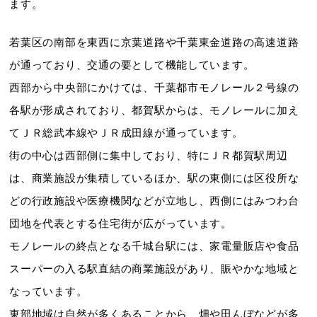
ます。
若葉区の南部を東西に京葉道路や千葉東金道路の高速道路
が通っており、交通の要として機能しています。
西部から中央部にかけては、千葉都市モノレール２号線の
各駅が形成されており、都賀駅からは、モノレールに加え
てＪＲ総武本線やＪＲ成田線が通っています。
街の中心は西部側に集中しており、特にＪＲ都賀駅周辺
は、商業施設が集積しているほか、駅の東側には区役所な
どの行政施設や医療機関などが立地し、西側にはみつわ台
団地を代表とする住宅街が広がっています。
モノレールの終点となる千城台駅には、家電量販店や食品
スーパーの入る駅直結の商業施設があり、賑やかな地域と
なっています。
東部地域は自然が多くあることから、畑や田んぼなどが多