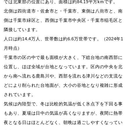
では北東部の位置にあり、面積は約84.19平方kmです。
北側は四街道市・佐倉市と・千葉市、東側は八街市と、南
側は千葉市緑区と、西側は千葉市中央区・千葉市稲毛区と
隣接しています。
人口は約14.4万人、世帯数は約6.6万世帯です。（2024年1
月時点）
千葉市の区の中で最も面積が大きく、下総台地の南西部に
位置し、ほぼ全域が台地となっています。区内の中央を北
から南へ流れる鹿島川や、西部を流れる津川などの支流な
どにより削られた台地面が、大小の谷地となり複雑に形成
されています。
気候は内陸型で、冬は比較的気温が低く氷点下を下回る事
もあり、夏場は日中の気温が高くなりますが、夜間に熱帯
夜となる日はほとんどなく、朝晩は過ごしやすくなってい