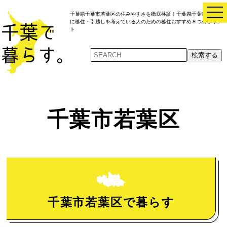
t
千葉県千葉市若葉区の住みやすさを徹底検証！千葉県千葉市若葉区
o
に移住・引越しを考えている人のための移住おすすめ８つのポイン
g
ト
g
l
e
検索する
n
a
v
i
g
a
t
i
千葉市若葉区
o
n
千葉市若葉区で暮らす