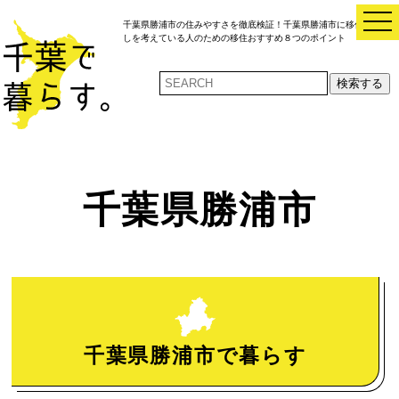
t
千葉県勝浦市の住みやすさを徹底検証！千葉県勝浦市に移住・引越
o
しを考えている人のための移住おすすめ８つのポイント
g
g
l
検索する
e
n
a
v
i
g
a
t
i
千葉県勝浦市
o
n
千葉県勝浦市で暮らす