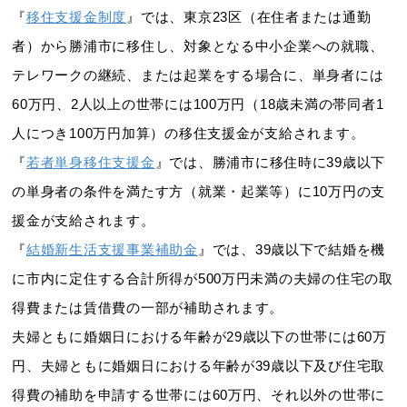
『
移住支援金制度
』では、東京23区（在住者または通勤
者）から勝浦市に移住し、対象となる中小企業への就職、
テレワークの継続、または起業をする場合に、単身者には
60万円、2人以上の世帯には100万円（18歳未満の帯同者1
人につき100万円加算）の移住支援金が支給されます。
『
若者単身移住支援金
』では、勝浦市に移住時に39歳以下
の単身者の条件を満たす方（就業・起業等）に10万円の支
援金が支給されます。
『
結婚新生活支援事業補助金
』では、39歳以下で結婚を機
に市内に定住する合計所得が500万円未満の夫婦の住宅の取
得費または賃借費の一部が補助されます。
夫婦ともに婚姻日における年齢が29歳以下の世帯には60万
円、夫婦ともに婚姻日における年齢が39歳以下及び住宅取
得費の補助を申請する世帯には60万円、それ以外の世帯に