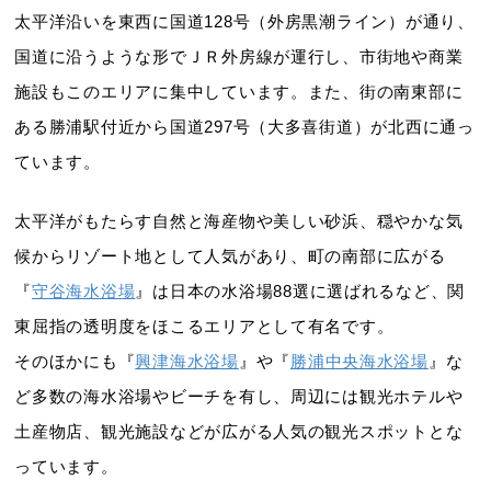
太平洋沿いを東西に国道128号（外房黒潮ライン）が通り、
国道に沿うような形でＪＲ外房線が運行し、市街地や商業
施設もこのエリアに集中しています。また、街の南東部に
ある勝浦駅付近から国道297号（大多喜街道）が北西に通っ
ています。
太平洋がもたらす自然と海産物や美しい砂浜、穏やかな気
候からリゾート地として人気があり、町の南部に広がる
『
守谷海水浴場
』は日本の水浴場88選に選ばれるなど、関
東屈指の透明度をほこるエリアとして有名です。
そのほかにも『
興津海水浴場
』や『
勝浦中央海水浴場
』な
ど多数の海水浴場やビーチを有し、周辺には観光ホテルや
土産物店、観光施設などが広がる人気の観光スポットとな
っています。