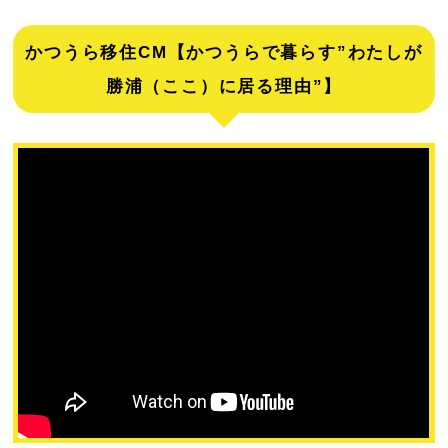
かつうら移住CM【かつうらで暮らす”わたしが
勝浦（ここ）に居る理由”】