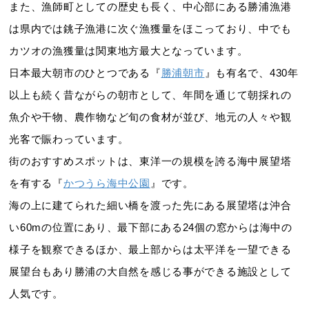
また、漁師町としての歴史も長く、中心部にある勝浦漁港
は県内では銚子漁港に次ぐ漁獲量をほこっており、中でも
カツオの漁獲量は関東地方最大となっています。
日本最大朝市のひとつである『
勝浦朝市
』も有名で、430年
以上も続く昔ながらの朝市として、年間を通じて朝採れの
魚介や干物、農作物など旬の食材が並び、地元の人々や観
光客で賑わっています。
街のおすすめスポットは、東洋一の規模を誇る海中展望塔
を有する『
かつうら海中公園
』です。
海の上に建てられた細い橋を渡った先にある展望塔は沖合
い60mの位置にあり、最下部にある24個の窓からは海中の
様子を観察できるほか、最上部からは太平洋を一望できる
展望台もあり勝浦の大自然を感じる事ができる施設として
人気です。