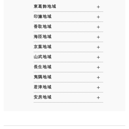
東葛飾地域
我孫子市
印旛地域
柏市
印西市
香取地域
鎌ケ谷市
栄町
香取市
海匝地域
流山市
佐倉市
神崎町
旭市
京葉地域
野田市
酒々井町
多古町
匝瑳市
市川市
山武地域
松戸市
白井市
東庄町
銚子市
市原市
大網白里市
長生地域
富里市
浦安市
九十九里町
一宮町
夷隅地域
成田市
千葉市
山武市
白子町
いすみ市
君津地域
八街市
習志野市
芝山町
長生村
大多喜町
四街道市
木更津市
安房地域
船橋市
東金市
長南町
御宿町
君津市
鴨川市
八千代市
横芝光町
長柄町
勝浦市
袖ケ浦市
鋸南町
睦沢町
富津市
館山市