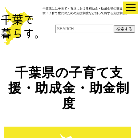
t
千葉県には子育て・育児における補助金・助成金等の支援制度が充
o
実！子育て世代のための支援制度など知って得する支援制度。
g
g
l
検索する
e
n
a
v
i
g
a
t
i
千葉県の子育て支
o
n
援・助成金・助金制
度