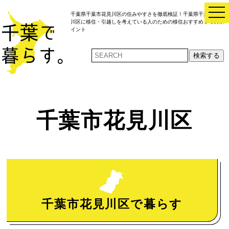
t
千葉県千葉市花見川区の住みやすさを徹底検証！千葉県千葉市花見
o
川区に移住・引越しを考えている人のための移住おすすめ８つのポ
g
イント
g
l
e
検索する
n
a
v
i
g
a
t
i
千葉市花見川区
o
n
千葉市花見川区で暮らす