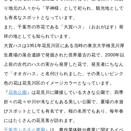
り地元の人々から「芋神様」として祀られ、観光地として
も有名なスポットとなっています。
また、千葉市の市花である「大賀ハス」（おおがはす）発
祥の地としても知られています。
大賀ハスは1951年花見川区にある当時の東京大学検見川厚
生農場の落合遺跡で発掘された世界最古の花で、2000年以
上前の古代のハスの実から発芽した花で、発見者にちなん
で「オオガハス」と名付けられました。その美しいピンク
色の花は花見川区のイメージカラーとなっています。
『
花島公園
』は花見川に隣接している大きな公園で、四季
折々の花々や川や滝などもある美しい公園で、夏場の水遊
びスポットとしても有名です。桜の名所でもあり、毎年春
にはたくさんの花見客が訪れます。
千葉市ふるさと農園
』は、農作業体験や農業に関するイベ