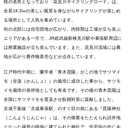
桜の名所となっており「花見川サイクリングロード」は、
全長14.3㎞の美しい風景を身ながらサイクリングが楽しめ
る場所として人気を集めています。
街の北部には住宅団地が広がり、内陸部は工場が立ち並ぶ
エリアがある一方で、JR総武線新検見川駅や幕張駅周辺に
は商業施設が立ち並んでいます。また、花見川流域には農
地が広がり農作物直売などが点在しています。
江戸時代中期に、蘭学者「青木昆陽」がこの地でサツマイ
モ（甘藷（かんしょ））の栽培に成功した事から、サツモ
イモ栽培の発祥地としても有名です。その後の青木昆陽は
全国にサツマイモを普及させ飢饉対策に貢献しました。
京成千葉線「京成幕張駅」のすぐ目の前にある『昆陽神社
（こんようじんじゃ）』は、その偉業をたたえられ試作地
となった場所の跡地に建てられた神社で、住宅街の中にあ